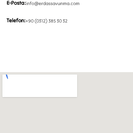
E-Posta
:
info@erdassavunma.com
Telefon
:
+90 (0312) 385 30 32